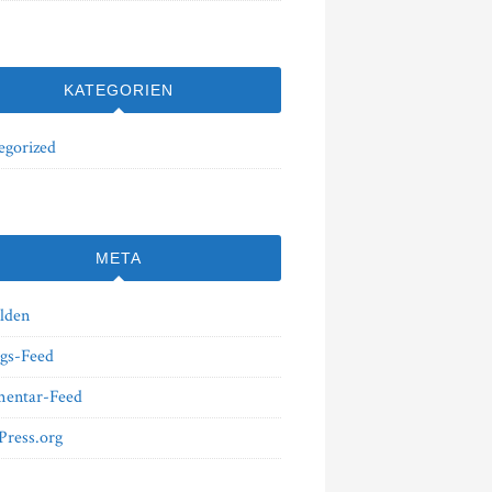
KATEGORIEN
egorized
META
lden
ags-Feed
entar-Feed
ress.org