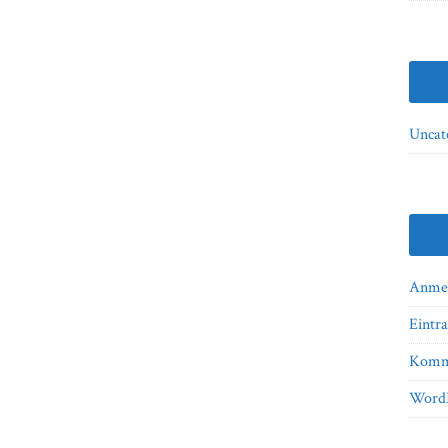
Uncat
Anme
Eintr
Komm
WordP