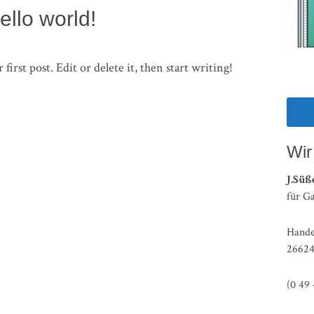
ello world!
rst post. Edit or delete it, then start writing!
Wir 
J.Süß
für G
Hande
26624
(0 49 