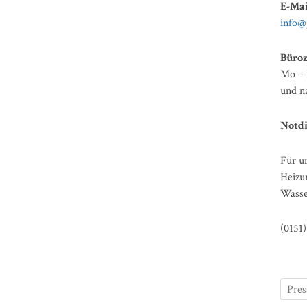
E-Mai
info@
Büroz
Mo – 
und n
Notdi
Für un
Heizu
Wasser
(0151